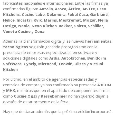
fabricantes nacionales e internacionales. Entre las firmas ya
confirmadas figuran
Antalia
,
Aroca
,
Ártico
,
Ar-Tre
,
Creo
Kitchens
,
Cucine Lube
,
Delamora
,
Febal Casa
,
Garbianti
,
Helice
,
Incastri
,
Kvik
,
Marins
,
Mestremat
,
Mogar
,
Nella
Design
,
Neola
,
Nexo Küchen
,
Rekker
,
Saitra
,
Schüller
,
Veneta Cucine
y
Zona
.
Además, la transformación digital y las nuevas
herramientas
tecnológicas
seguirán ganando protagonismo con la
presencia de empresas especializadas en software y
soluciones digitales como
Ardis
,
Autokitchen
,
Benidorm
Software
,
Cyncly
,
Microcad
,
Teowin
,
Ulises
y
Virtual
Kitchen
.
Por último, en el ámbito de agencias especializadas y
centrales de compra ya han confirmado su presencia
A3COM
y
MHK
, mientras que en el apartado de componentes firmas
como
Cucine Oggi
y
Kesseböhmer
no han querido dejar la
ocasión de estar presente en la feria.
Hay que destacar además que la próxima edición incorporará