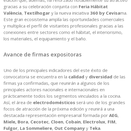
edición que, además, ha reforzado notablemente su atractivo
gracias a su celebración conjunta con
Feria Hábitat
València
,
Textilhogar
y la nueva iniciativa
360 by Cevisa
ma.
Este gran ecosistema amplía las oportunidades comerciales
y multiplica el perfil de visitantes profesionales gracias a las
conexiones entre sectores como el hábitat, el interiorismo,
los materiales, el equipamiento y el baño.
Avance de firmas expositoras
Uno de los principales indicadores del este éxito de
convocatoria se encuentra en la
calidad
y
diversidad
de las
firmas ya confirmadas, que reunirán a algunos de los
principales actores nacionales e internacionales en
prácticamente todos los segmentos vinculados a la cocina.
Así, el área de
electrodomésticos
será uno de los grandes
focos de atracción de la próxima edición y reunirá a una
destacada representación empresarial formada por
AEG
,
Miele,
Bora
,
Cecotec
,
Cloen
,
Cobain
,
Electrolux
,
FIM
,
Fulgor
,
La Sommeliere
,
Out Company
y
Teka
.