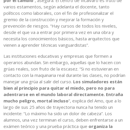
por el cambio
”, asegura. El centro de Vicálvaro es fruto de
varios estamentos, según adelanta el docente, tanto
políticos como laborales, con el fin de profesionalizar el
gremio de la construcción y mejorar la formación y
prevención de riesgos. “Hay cursos de todos los niveles,
desde el que va a entrar por primera vez en una obra y
necesita los conocimientos básicos, hasta arquitectos que
vienen a aprender técnicas vanguardistas”.
Las instituciones educativas y empresas que formen a
operarios abundan. Sin embargo, aquellas que lo hacen con
grúas reales, son fruto de la escasez. “Si no estuvieran en
contacto con la maquinaria real durante las clases, no podrían
manejar una grúa al salir del curso.
Los simuladores están
bien al principio para quitar el miedo, pero no para
adentrarse en el mundo laboral directamente. Entraña
mucho peligro, mortal incluso
”, explica del Amo, que a lo
largo de sus 25 años de trayectoria nunca ha tenido un
incidente: “Lo máximo ha sido un dolor de cabeza”. Los
alumnos, una vez terminan el curso, deben enfrentarse a un
exámen teórico y una prueba práctica que
organiza la