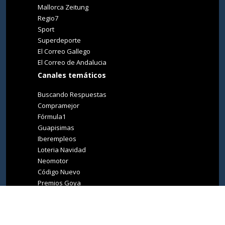
Mallorca Zeitung
Regio7
Sport
Superdeporte
El Correo Gallego
El Correo de Andalucia
Canales temáticos
Buscando Respuestas
Compramejor
Fórmula1
Guapisimas
Iberempleos
Loteria Navidad
Neomotor
Código Nuevo
Premios Goya
Premios Oscar
Tucasa
Living Ibiza