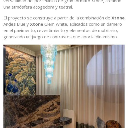
versatilidad del porcelánico de gran formato Xtone, creando
una atmósfera acogedora y teatral.
El proyecto se construye a partir de la combinación de
Xtone
Andes Blue y
Xtone
Glem White, aplicados como un damero
en el pavimento, revestimiento y elementos de mobiliario,
generando un juego de contrastes que aporta dinamismo.