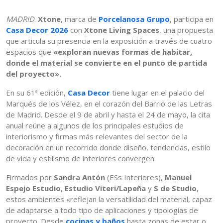
MADRID
.
Xtone
, marca de
Porcelanosa Grupo
, participa en
Casa Decor 2026
con
Xtone Living Spaces
, una propuesta
que articula su presencia en la exposición a través de cuatro
espacios que
«exploran nuevas formas de habitar,
donde el material se convierte en el punto de partida
del proyecto».
En su 61ª edición,
Casa Decor
tiene lugar en el palacio del
Marqués de los Vélez, en el corazón del Barrio de las Letras
de Madrid. Desde el 9 de abril y hasta el 24 de mayo, la cita
anual reúne a algunos de los principales estudios de
interiorismo y firmas más relevantes del sector de la
decoración en un recorrido donde diseño, tendencias, estilo
de vida y estilismo de interiores convergen.
Firmados por
Sandra Antón
(ESs Interiores),
Manuel
Espejo Estudio
,
Estudio Viteri/Lapeña
y
S de Studio
,
estos ambientes «reflejan la versatilidad del material, capaz
de adaptarse a todo tipo de aplicaciones y tipologías de
proyecto. Desde
cocinas y baños
hasta zonas de estar o