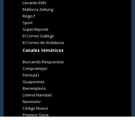
Levante-EMV
Mallorca Zeitung
Regio7
Sport
Superdeporte
El Correo Gallego
El Correo de Andalucia
Canales temáticos
Buscando Respuestas
Compramejor
Fórmula1
Guapisimas
Iberempleos
Loteria Navidad
Neomotor
Código Nuevo
Premios Goya
Premios Oscar
Tucasa
Living Ibiza