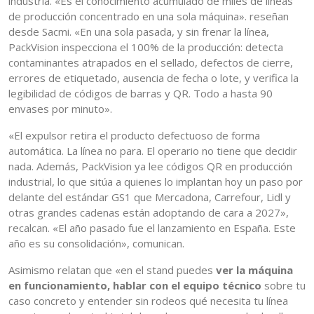
industria. «Es el conocimiento acumulado de miles de líneas
de producción concentrado en una sola máquina». reseñan
desde Sacmi. «En una sola pasada, y sin frenar la línea,
PackVision inspecciona el 100% de la producción: detecta
contaminantes atrapados en el sellado, defectos de cierre,
errores de etiquetado, ausencia de fecha o lote, y verifica la
legibilidad de códigos de barras y QR. Todo a hasta 90
envases por minuto».
«El expulsor retira el producto defectuoso de forma
automática. La línea no para. El operario no tiene que decidir
nada. Además, PackVision ya lee códigos QR en producción
industrial, lo que sitúa a quienes lo implantan hoy un paso por
delante del estándar GS1 que Mercadona, Carrefour, Lidl y
otras grandes cadenas están adoptando de cara a 2027»,
recalcan. «El año pasado fue el lanzamiento en España. Este
año es su consolidación», comunican.
Asimismo relatan que «en el stand puedes
ver la máquina
en funcionamiento, hablar con el equipo técnico
sobre tu
caso concreto y entender sin rodeos qué necesita tu línea