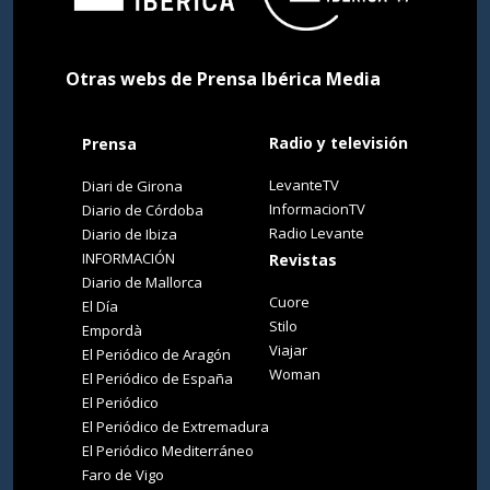
Otras webs de Prensa Ibérica Media
Radio y televisión
Prensa
LevanteTV
Diari de Girona
InformacionTV
Diario de Córdoba
Radio Levante
Diario de Ibiza
INFORMACIÓN
Revistas
Diario de Mallorca
Cuore
El Día
Stilo
Empordà
Viajar
El Periódico de Aragón
Woman
El Periódico de España
El Periódico
El Periódico de Extremadura
El Periódico Mediterráneo
Faro de Vigo