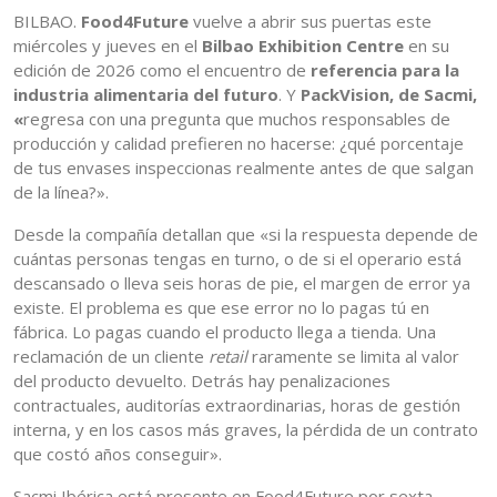
BILBAO.
Food4Future
vuelve a abrir sus puertas este
miércoles y jueves en el
Bilbao Exhibition Centre
en su
edición de 2026 como el encuentro de
referencia para la
industria alimentaria del futuro
. Y
PackVision, de Sacmi,
«
regresa con una pregunta que muchos responsables de
producción y calidad prefieren no hacerse: ¿qué porcentaje
de tus envases inspeccionas realmente antes de que salgan
de la línea?».
Desde la compañía detallan que «si la respuesta depende de
cuántas personas tengas en turno, o de si el operario está
descansado o lleva seis horas de pie, el margen de error ya
existe. El problema es que ese error no lo pagas tú en
fábrica. Lo pagas cuando el producto llega a tienda. Una
reclamación de un cliente
retail
raramente se limita al valor
del producto devuelto. Detrás hay penalizaciones
contractuales, auditorías extraordinarias, horas de gestión
interna, y en los casos más graves, la pérdida de un contrato
que costó años conseguir».
Sacmi Ibérica está presente en Food4Future por sexta