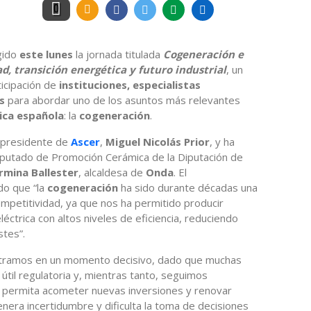
0
gido
este lunes
la jornada titulada
Cogeneración e
d, transición energética y futuro industrial
, un
ticipación de
instituciones, especialistas
as
para abordar uno de los asuntos más relevantes
ica española
: la
cogeneración
.
cepresidente de
Ascer
,
Miguel Nicolás Prior
, y ha
diputado de Promoción Cerámica de la Diputación de
rmina Ballester
, alcaldesa de
Onda
. El
do que “la
cogeneración
ha sido durante décadas una
mpetitividad, ya que nos ha permitido producir
ctrica con altos niveles de eficiencia, reduciendo
tes”.
ntramos en un momento decisivo, dado que muchas
útil regulatoria y, mientras tanto, seguimos
 permita acometer nuevas inversiones y renovar
genera incertidumbre y dificulta la toma de decisiones