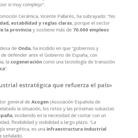
por sí muy complejo”.
romoción Cerámica, Vicente Pallarés, ha subrayado: “No
dad, estabilidad y reglas claras
, porque el sector
e la provincia
y sostiene más de
70.000 empleos
aldesa de
Onda
, ha incidido en que “gobiernos y
de defender ante el Gobierno de España, con
a, la
cogeneración
como una tecnología de transición
ca
”.
ustrial estratégica que refuerza el país»
ector general de
Acogen
(Asociación Española de
elatado la situación, los retos y las próximas subastas
España
, incidiendo en la necesidad de contar con un
d, flexibilidad y visibilidad a largo plazo. “La
gía energética, es una
infraestructura industrial
a señalado.