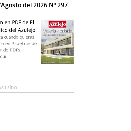
o/Agosto del 2026 Nº 297
ón en PDF de El
ico del Azulejo
ta cuando quieras
ción en Papel desde
or de PDFs.
quí
S LEÍDO