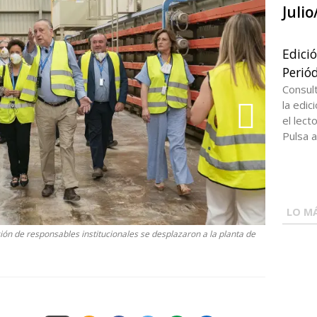
Juli
Edici
Periód
Consul
la edi
el lect
Pulsa a
LO MÁ
ón de responsables institucionales se desplazaron a la planta de