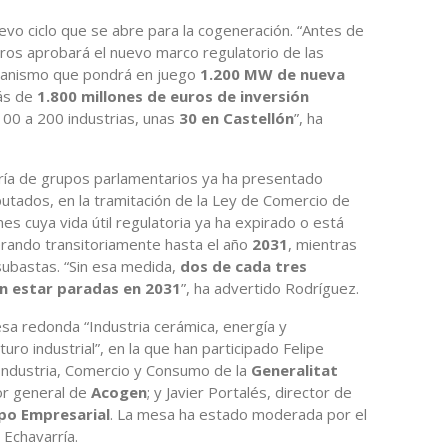
evo ciclo que se abre para la cogeneración. “Antes de
tros aprobará el nuevo marco regulatorio de las
canismo que pondrá en juego
1.200 MW de nueva
ás de
1.800 millones de euros de inversión
 100 a 200 industrias, unas
30 en Castellón
”, ha
oría de grupos parlamentarios ya ha presentado
utados, en la tramitación de la Ley de Comercio de
es cuya vida útil regulatoria ya ha expirado o está
rando transitoriamente hasta el año
2031
, mientras
 subastas. “Sin esa medida,
dos de cada tres
n estar paradas en 2031
”, ha advertido Rodríguez.
esa redonda “Industria cerámica, energía y
uro industrial”, en la que han participado Felipe
Industria, Comercio y Consumo de la
Generalitat
tor general de
Acogen
; y Javier Portalés, director de
po Empresarial
. La mesa ha estado moderada por el
 Echavarría.