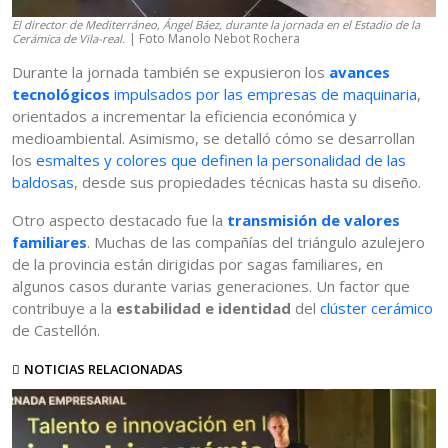
El director de Mediterráneo, Ángel Báez, durante la jornada en el Estadio de la
| Foto Manolo Nebot Rochera
Cerámica de Vila-real.
Durante la jornada también se expusieron los
avances
tecnológicos
impulsados por las empresas de maquinaria
,
orientados a incrementar la eficiencia económica y
medioambiental. Asimismo, se detalló cómo se desarrollan
los
esmaltes y colores que definen la personalidad de las
baldosas
, desde sus propiedades técnicas hasta su diseño.
Otro aspecto destacado fue la
transmisión de valores
familiares
. Muchas de las compañías del triángulo azulejero
de la provincia están dirigidas por sagas familiares, en
algunos casos durante varias generaciones. Un factor que
contribuye a la
estabilidad e identidad
del
clúster cerámico
de Castellón.
NOTICIAS RELACIONADAS