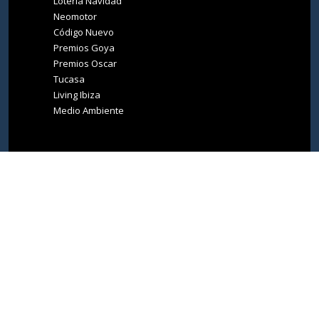
Loteria Navidad
Neomotor
Código Nuevo
Premios Goya
Premios Oscar
Tucasa
Living Ibiza
Medio Ambiente