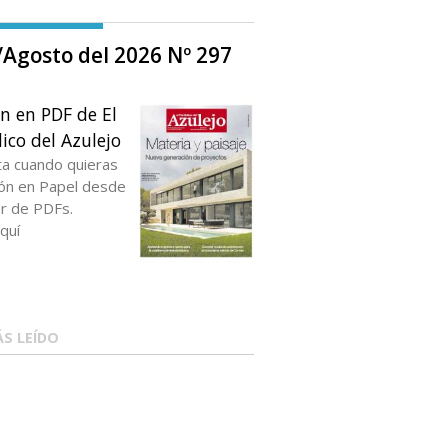
o/Agosto del 2026 Nº 297
ón en PDF de El
ico del Azulejo
ta cuando quieras
ción en Papel desde
or de PDFs.
quí
S LEÍDO