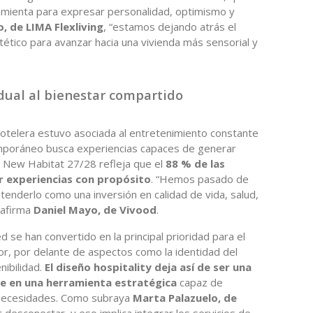
ramienta para expresar personalidad, optimismo y
lo, de LIMA Flexliving
, “estamos dejando atrás el
ético para avanzar hacia una vivienda más sensorial y
idual al bienestar compartido
hotelera estuvo asociada al entretenimiento constante
ntemporáneo busca experiencias capaces de generar
he New Habitat 27/28 refleja que el
88 % de las
ir experiencias con propósito
. “Hemos pasado de
tenderlo como una inversión en calidad de vida, salud,
 afirma
Daniel Mayo, de Vivood
.
d se han convertido en la principal prioridad para el
or, por delante de aspectos como la identidad del
nibilidad.
El diseño hospitality deja así de ser una
se en una herramienta estratégica
capaz de
 necesidades. Como subraya
Marta Palazuelo, de
r desconectar, y eso implica integrar los servicios de