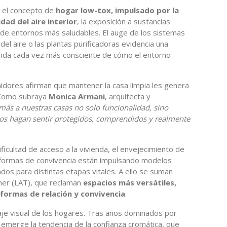
 el concepto de
hogar low-tox, impulsado por la
dad del aire interior
, la exposición a sustancias
 de entornos más saludables. El auge de los sistemas
 del aire o las plantas purificadoras evidencia una
nda cada vez más consciente de cómo el entorno
idores afirman que mantener la casa limpia les genera
. Como subraya
Monica Armani
, arquitecta y
más a nuestras casas no solo funcionalidad, sino
nos hagan sentir protegidos, comprendidos y realmente
ificultad de acceso a la vivienda, el envejecimiento de
as formas de convivencia están impulsando modelos
dos para distintas etapas vitales. A ello se suman
her (LAT), que reclaman
espacios más versátiles,
 formas de relación y convivencia
.
aje visual de los hogares. Tras años dominados por
 emerge la tendencia de la confianza cromática, que