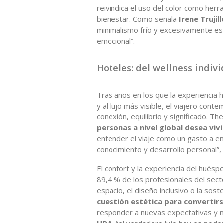
reivindica el uso del color como her
bienestar. Como señala
Irene Trujil
minimalismo frío y excesivamente est
emocional”.
Hoteles: del wellness indiv
Tras años en los que la experiencia 
y al lujo más visible, el viajero co
conexión, equilibrio y significado. T
personas a nivel global desea viv
entender el viaje como un gasto a en
conocimiento y desarrollo personal”,
El confort y la experiencia del huéspe
89,4 % de los profesionales del sect
espacio, el diseño inclusivo o la soste
cuestión estética para convertir
responder a nuevas expectativas y
HBA
, “el verdadero lujo hoy es pode