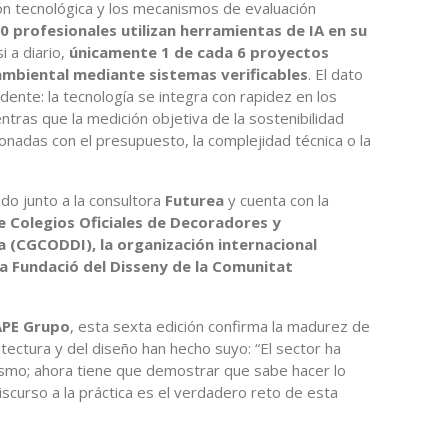
ón tecnológica y los mecanismos de evaluación
0 profesionales utilizan herramientas de IA en su
i a diario,
únicamente 1 de cada 6 proyectos
 ambiental mediante sistemas verificables
. El dato
dente: la tecnología se integra con rapidez en los
ntras que la medición objetiva de la sostenibilidad
onadas con el presupuesto, la complejidad técnica o la
do junto a la consultora
Futurea
y cuenta con la
e Colegios Oficiales de Decoradores y
a (CGCODDI), la organización internacional
a Fundació del Disseny de la Comunitat
 APE Grupo
, esta sexta edición confirma la madurez de
tectura y del diseño han hecho suyo: “El sector ha
ismo; ahora tiene que demostrar que sabe hacer lo
iscurso a la práctica es el verdadero reto de esta