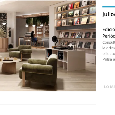
Juli
Edici
Periód
Consul
la edi
el lect
Pulsa a
LO MÁ