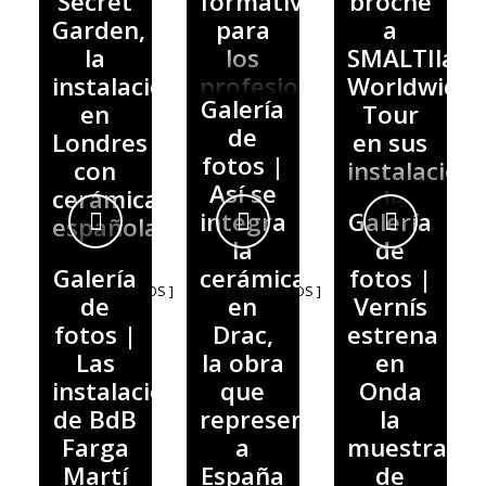
Secret
formativo
broche
Garden,
para
a
la
los
SMALTIlab
instalación
profesionales
Worldwide
Galería
en
de la
Tour
de
Londres
mano
en sus
fotos |
con
de
instalacion
Así se
cerámica
Amado
de
integra
Galería
española
Salvador
Onda
la
de
Galería
cerámica
fotos |
21.05.2026
- [ 6 FOTOS ]
20.05.2026
- [ 7 FOTOS ]
15.05.2026
de
en
Vernís
- [ 30 FOTOS ]
fotos |
Drac,
estrena
Las
la obra
en
instalaciones
que
Onda
de BdB
representa
la
Farga
a
muestra
Martí
España
de