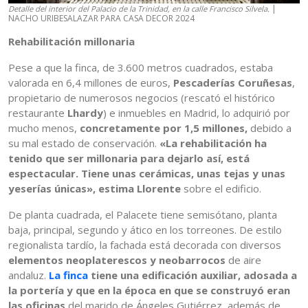
|
Detalle del interior del Palacio de la Trinidad, en la calle Francisco Silvela.
NACHO URIBESALAZAR PARA CASA DECOR 2024
Rehabilitación millonaria
Pese a que la finca, de 3.600 metros cuadrados, estaba
valorada en 6,4 millones de euros,
Pescaderías Coruñesas
,
propietario de numerosos negocios (rescató el histórico
restaurante
Lhardy
) e inmuebles en Madrid, lo adquirió por
mucho menos,
concretamente por 1,5 millones,
debido a
su mal estado de conservación.
«La rehabilitación ha
tenido que ser millonaria para dejarlo así, está
espectacular. Tiene unas cerámicas, unas tejas y unas
yeserías únicas», estima Llorente
sobre el edificio.
De planta cuadrada, el Palacete tiene semisótano, planta
baja, principal, segundo y ático en los torreones. De estilo
regionalista tardío, la fachada está decorada con diversos
elementos neoplaterescos y neobarrocos
de aire
andaluz.
La finca
tiene una edificación auxiliar, adosada a
la portería y que en la época en que se construyó eran
las oficinas
del marido de Ángeles Gutiérrez, además de