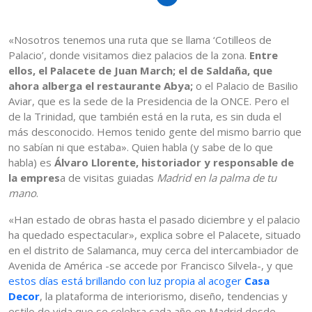
«Nosotros tenemos una ruta que se llama ‘Cotilleos de
Palacio’, donde visitamos diez palacios de la zona.
Entre
ellos, el Palacete de Juan March; el de Saldaña, que
ahora alberga el restaurante Abya;
o el Palacio de Basilio
Aviar, que es la sede de la Presidencia de la ONCE. Pero el
de la Trinidad, que también está en la ruta, es sin duda el
más desconocido. Hemos tenido gente del mismo barrio que
no sabían ni que estaba». Quien habla (y sabe de lo que
habla) es
Álvaro Llorente, historiador y responsable de
la empres
a de visitas guiadas
Madrid en la palma de tu
mano
.
«Han estado de obras hasta el pasado diciembre y el palacio
ha quedado espectacular», explica sobre el Palacete, situado
en el distrito de Salamanca, muy cerca del intercambiador de
Avenida de América -se accede por Francisco Silvela-, y que
estos días está brillando con luz propia al acoger
Casa
Decor
, la plataforma de interiorismo, diseño, tendencias y
estilo de vida que se celebra cada año en Madrid desde