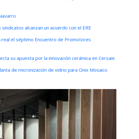
 Navarro
os sindicatos alcanzan un acuerdo con el ERE
a-real el séptimo Encuentro de Promotores
ecta su apuesta por la innovación cerámica en Cersaie
lanta de micronización de vidrio para Onix Mosaico