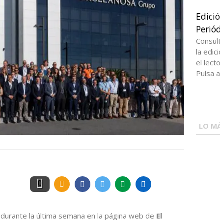
Edici
Periód
Consul
la edi
el lect
Pulsa a
LO MÁ
0
durante la última semana en la página web de
El