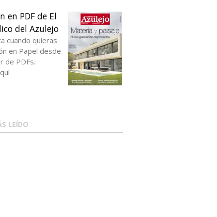
ón en PDF de El
ico del Azulejo
ta cuando quieras
ción en Papel desde
or de PDFs.
quí
S LEÍDO