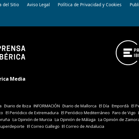
 del Sitio
Aviso Legal
Política de Privacidad y Cookies
Publ
rica Media
a
Diario de Ibiza
INFORMACIÓN
Diario de Mallorca
El Día
Empordà
El P
co
El Periódico de Extremadura
El Periódico Mediterráneo
Faro de Vigo
oruña
La Opinión de Murcia
La Opinión de Málaga
La Opinión de Zamor
Superdeporte
El Correo Gallego
El Correo de Andalucia