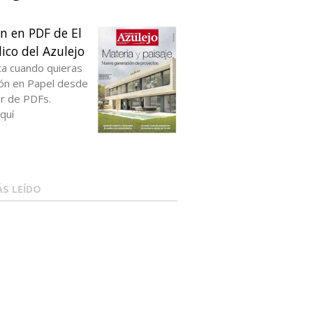
ón en PDF de El
ico del Azulejo
ta cuando quieras
ción en Papel desde
or de PDFs.
quí
S LEÍDO