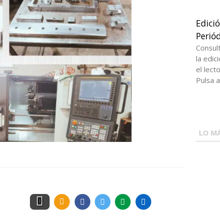
Edici
Periód
Consul
la edi
el lect
Pulsa a
LO MÁ
0