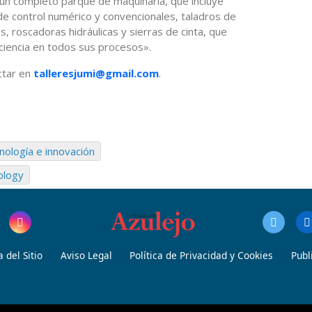
un completo parque de maquinaria, que incluye
e control numérico y convencionales, taladros de
, roscadoras hidráulicas y sierras de cinta, que
iciencia en todos sus procesos».
ctar en
talleresjumi@gmail.com
.
nología e innovación
ology
 del Sitio
Aviso Legal
Política de Privacidad y Cookies
Publ