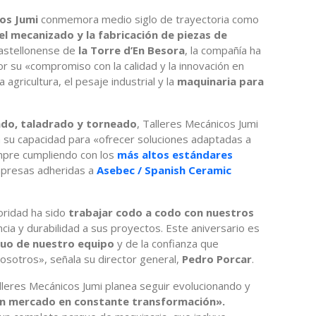
cos Jumi
conmemora medio siglo de trayectoria como
l mecanizado y la fabricación de piezas de
 castellonense de
la Torre d’En Besora
, la compañía ha
or su «compromiso con la calidad y la innovación en
agricultura, el pesaje industrial y la
maquinaria para
ado, taladrado y torneado
, Talleres Mecánicos Jumi
a su capacidad para «ofrecer soluciones adaptadas a
empre cumpliendo con los
más altos estándares
empresas adheridas a
Asebec / Spanish Ceramic
oridad ha sido
trabajar codo a codo con nuestros
ncia y durabilidad a sus proyectos. Este aniversario es
nuo de nuestro equipo
y de la confianza que
osotros», señala su director general,
Pedro Porcar
.
alleres Mecánicos Jumi planea seguir evolucionando y
un mercado en constante transformación».