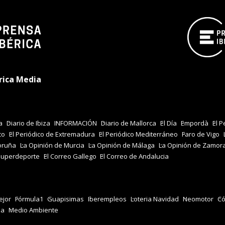
rica Media
a
Diario de Ibiza
INFORMACIÓN
Diario de Mallorca
El Día
Empordà
El P
co
El Periódico de Extremadura
El Periódico Mediterráneo
Faro de Vigo
oruña
La Opinión de Murcia
La Opinión de Málaga
La Opinión de Zamor
Superdeporte
El Correo Gallego
El Correo de Andalucia
jor
Fórmula1
Guapisimas
Iberempleos
Loteria Navidad
Neomotor
Có
za
Medio Ambiente