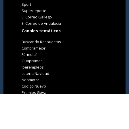
Sport
Superdeporte
El Correo Gallego
El Correo de Andalucia
Canales temáticos
Buscando Respuestas
Compramejor
Fórmula1
Guapisimas
Iberempleos
Loteria Navidad
Neomotor
Código Nuevo
Premios Goya
Premios Oscar
Tucasa
Living Ibiza
Medio Ambiente