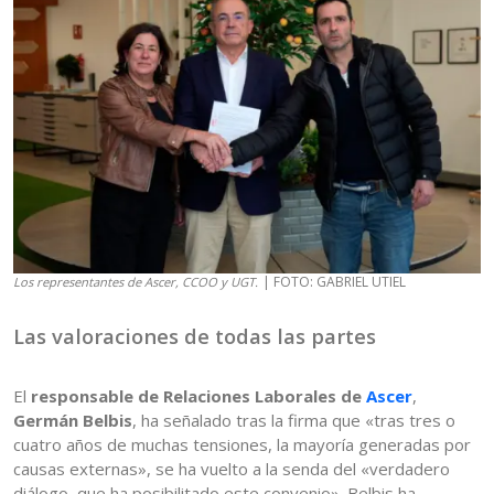
| FOTO: GABRIEL UTIEL
Los representantes de Ascer, CCOO y UGT.
Las valoraciones de todas las partes
El
responsable de Relaciones Laborales de
Ascer
,
Germán Belbis
, ha señalado tras la firma que «tras tres o
cuatro años de muchas tensiones, la mayoría generadas por
causas externas», se ha vuelto a la senda del «verdadero
diálogo, que ha posibilitado este convenio». Belbis ha