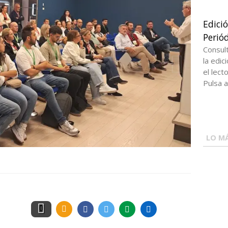
Edici
Periód
Consul
la edi
el lect
Pulsa a
LO MÁ
0