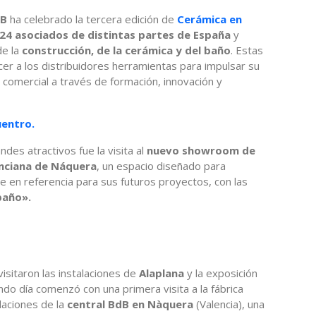
dB
ha celebrado la tercera edición de
Cerámica en
24 asociados de distintas partes de España
y
de la
construcción, de la cerámica y del baño
. Estas
er a los distribuidores herramientas para impulsar su
 comercial a través de formación, innovación y
uentro.
ndes atractivos fue la visita al
nuevo showroom de
lenciana de Náquera
, un espacio diseñado para
se en referencia para sus futuros proyectos, con las
baño».
visitaron las instalaciones de
Alaplana
y la exposición
undo día comenzó con una primera visita a la fábrica
laciones de la
central BdB en Nàquera
(Valencia), una