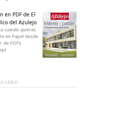
ón en PDF de El
ico del Azulejo
ta cuando quieras
ción en Papel desde
or de PDFs.
quí
S LEÍDO