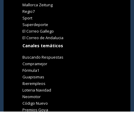
Mallorca Zeitung
Regio7
Sport
Superdeporte
El Correo Gallego
El Correo de Andalucia
Canales temáticos
Buscando Respuestas
Compramejor
Fórmula1
Guapisimas
Iberempleos
Loteria Navidad
Neomotor
Código Nuevo
Premios Goya
Premios Oscar
Tucasa
Living Ibiza