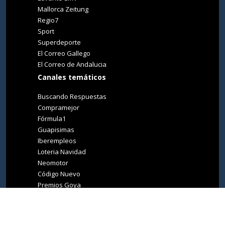
Mallorca Zeitung
Regio7
Sport
Superdeporte
El Correo Gallego
El Correo de Andalucia
Canales temáticos
Buscando Respuestas
Compramejor
Fórmula1
Guapisimas
Iberempleos
Loteria Navidad
Neomotor
Código Nuevo
Premios Goya
Premios Oscar
Tucasa
Living Ibiza