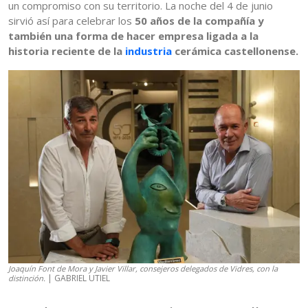
un compromiso con su territorio. La noche del 4 de junio
sirvió así para celebrar los
50 años de la compañía y
también una forma de hacer empresa ligada a la
historia reciente de la
industria
cerámica castellonense.
Joaquín Font de Mora y Javier Villar, consejeros delegados de Vidres, con la
| GABRIEL UTIEL
distinción.