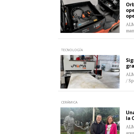
Orb
ope
ope
ALMA
mant
TECNOLOGÍA
Sig
gr
ALM
/ S
CERÁMICA
Una
la 
ALM
anu