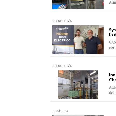
Alm
TECNOLOGÍA
Sys
la 
CAST
cer
TECNOLOGÍA
Inn
Che
ALM
del
LOGÍSTICA