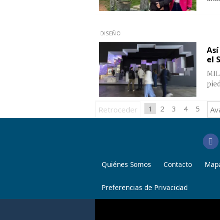
DISEÑO
Así
el 
MILÁ
pied
1
2
3
4
5
Retroceder
Av
Quiénes Somos
Contacto
Mapa
Preferencias de Privacidad