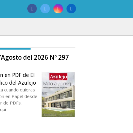
o/Agosto del 2026 Nº 297
ón en PDF de El
ico del Azulejo
ta cuando quieras
ción en Papel desde
or de PDFs.
quí