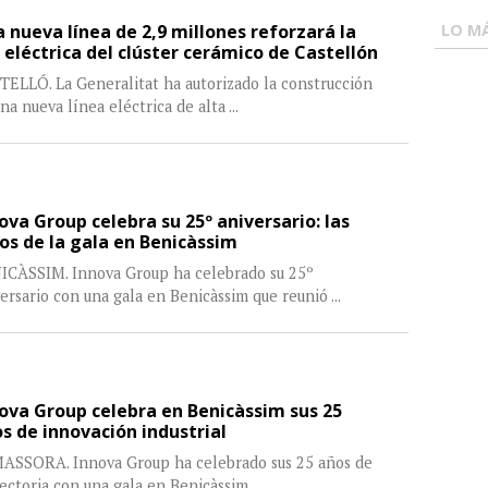
LO MÁ
 nueva línea de 2,9 millones reforzará la
 eléctrica del clúster cerámico de Castellón
ELLÓ. La Generalitat ha autorizado la construcción
na nueva línea eléctrica de alta
...
ova Group celebra su 25º aniversario: las
os de la gala en Benicàssim
ICÀSSIM. Innova Group ha celebrado su 25º
ersario con una gala en Benicàssim que reunió
...
ova Group celebra en Benicàssim sus 25
s de innovación industrial
ASSORA. Innova Group ha celebrado sus 25 años de
ectoria con una gala en Benicàssim
...