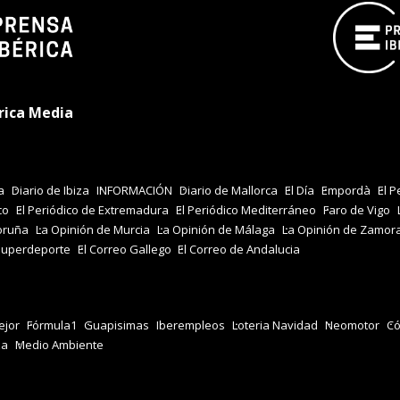
rica Media
a
Diario de Ibiza
INFORMACIÓN
Diario de Mallorca
El Día
Empordà
El P
co
El Periódico de Extremadura
El Periódico Mediterráneo
Faro de Vigo
oruña
La Opinión de Murcia
La Opinión de Málaga
La Opinión de Zamor
Superdeporte
El Correo Gallego
El Correo de Andalucia
jor
Fórmula1
Guapisimas
Iberempleos
Loteria Navidad
Neomotor
Có
za
Medio Ambiente