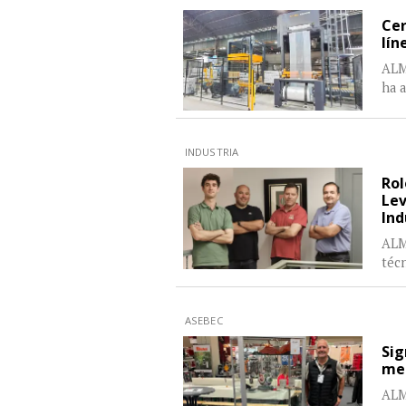
Cer
lín
ALM
ha a
INDUSTRIA
Rol
Lev
Ind
ALM
técn
ASEBEC
Sig
me
ALM