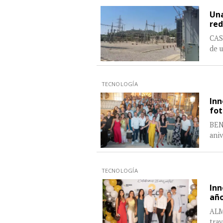
Una
red
CAST
de u
TECNOLOGÍA
Inn
fot
BEN
aniv
TECNOLOGÍA
Inn
año
ALM
tray