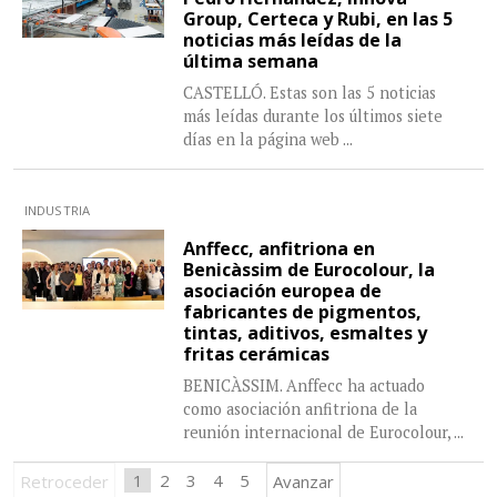
Group, Certeca y Rubi, en las 5
noticias más leídas de la
última semana
CASTELLÓ. Estas son las 5 noticias
más leídas durante los últimos siete
días en la página web
...
INDUSTRIA
Anffecc, anfitriona en
Benicàssim de Eurocolour, la
asociación europea de
fabricantes de pigmentos,
tintas, aditivos, esmaltes y
fritas cerámicas
BENICÀSSIM. Anffecc ha actuado
como asociación anfitriona de la
reunión internacional de Eurocolour,
...
1
2
3
4
5
Retroceder
Avanzar