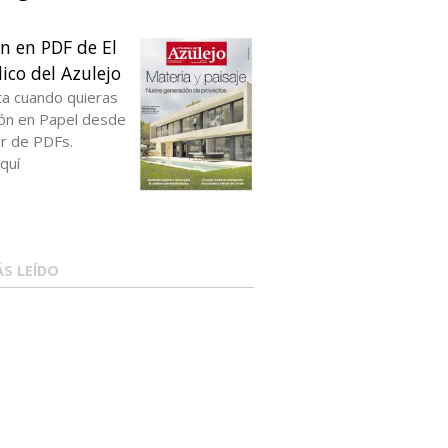
ón en PDF de El
ico del Azulejo
ta cuando quieras
ción en Papel desde
or de PDFs.
quí
S LEÍDO