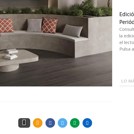
Edici
Periód
Consul
la edi
el lect
Pulsa a
LO MÁ
0