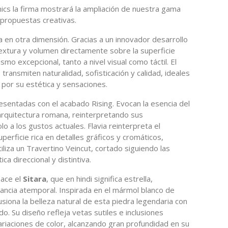
ics la firma mostrará la ampliación de nuestra gama
propuestas creativas.
a en otra dimensión. Gracias a un innovador desarrollo
textura y volumen directamente sobre la superficie
mo excepcional, tanto a nivel visual como táctil. El
transmiten naturalidad, sofisticación y calidad, ideales
por su estética y sensaciones.
entadas con el acabado Rising. Evocan la esencia del
 arquitectura romana, reinterpretando sus
lo a los gustos actuales. Flavia reinterpreta el
uperficie rica en detalles gráficos y cromáticos,
 utiliza un Travertino Veincut, cortado siguiendo las
ca direccional y distintiva.
nace el
Sitara
, que en hindi significa estrella,
egancia atemporal. Inspirada en el mármol blanco de
siona la belleza natural de esta piedra legendaria con
ado. Su diseño refleja vetas sutiles e inclusiones
riaciones de color, alcanzando gran profundidad en su