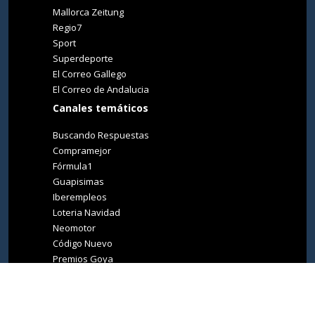
Mallorca Zeitung
Regio7
Sport
Superdeporte
El Correo Gallego
El Correo de Andalucia
Canales temáticos
Buscando Respuestas
Compramejor
Fórmula1
Guapisimas
Iberempleos
Loteria Navidad
Neomotor
Código Nuevo
Premios Goya
Premios Oscar
Tucasa
Living Ibiza