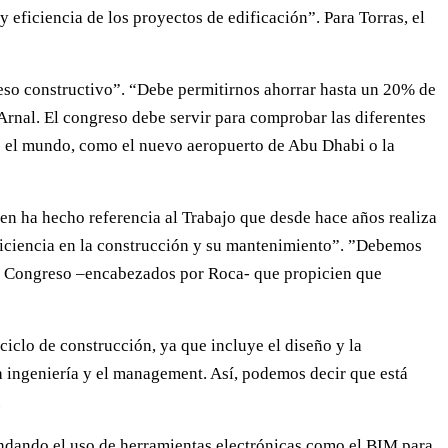
eficiencia de los proyectos de edificación”. Para Torras, el
eso constructivo”. “Debe permitirnos ahorrar hasta un 20% de
Arnal. El congreso debe servir para comprobar las diferentes
o el mundo, como el nuevo aeropuerto de Abu Dhabi o la
en ha hecho referencia al Trabajo que desde hace años realiza
eficiencia en la construcción y su mantenimiento”. ”Debemos
el Congreso –encabezados por Roca- que propicien que
iclo de construcción, ya que incluye el diseño y la
la ingeniería y el management. Así, podemos decir que está
.
endando el uso de herramientas electrónicas como el BIM para