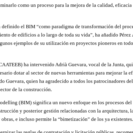
narlo como un proceso para la mejora de la calidad, eficacia y 
ha definido el BIM “como paradigma de transformación del proc
nto de edificios a lo largo de toda su vida”, ha añadido Pérez 
unos ejemplos de su utilización en proyectos pioneros en tod
CAATEEB) ha intervenido Adrià Guevara, vocal de la Junta, qui
sario dotar al sector de nuevas herramientas para mejorar la 
do Guevara, quien ha agradecido a todos los patrocinadores d
ector de la construcción.
delling (BIM) significa un nuevo enfoque en los procesos del c
trucción y posterior gestión relacionadas con la arquitectura, 
bras, e incluso permite la “bimetización” de los ya existentes
rnizar las reglas de contratación y licitación públicas, recom