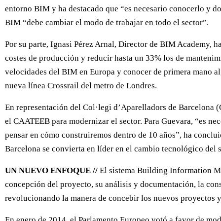
entorno BIM y ha destacado que “es necesario conocerlo y domi
BIM “debe cambiar el modo de trabajar en todo el sector”.
Por su parte, Ignasi Pérez Arnal, Director de BIM Academy, 
costes de producción y reducir hasta un 33% los de mantenimie
velocidades del BIM en Europa y conocer de primera mano alg
nueva línea Crossrail del metro de Londres.
En representación del Col·legi d’Aparelladors de Barcelona (
el CAATEEB para modernizar el sector. Para Guevara, “es nece
pensar en cómo construiremos dentro de 10 años”, ha conclui
Barcelona se convierta en líder en el cambio tecnológico del s
UN NUEVO ENFOQUE //
El sistema Building Information Mo
concepción del proyecto, su análisis y documentación, la cons
revolucionando la manera de concebir los nuevos proyectos y o
En enero de 2014, el Parlamento Europeo votó a favor de mode