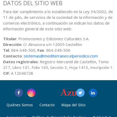
DATOS DEL SITIO WEB
Para dar cumplimiento a lo establecido en la Ley 34/2002, de
11 de julio, de servicios de la sociedad de la información y de
comercio electrónico, a continuación se indican los datos de
información general de este sitio web:
Titular
: Promociones y Ediciones Culturales S.A.
Dirección
: Cr Almazora s/n 12005 Castellón
Tel
. 964-349-500,
Fax
. 964-349-506
Contacto
:
sistemas@mediterraneo.elperiodico.com
Datos registrales
: Registro Mercantil de Castellón, Tomo
217, Libro 101, Folio 165, Sección 3, Hoja 1413, Inscripción 1.
CIF
: A 12046728
Quiénes Somos
Contacto
Mapa del Sitio