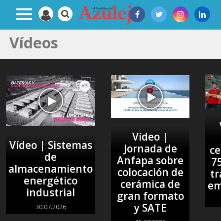
Vídeos
Vídeo |
Vídeo | Sistemas
Jornada de
ce
de
Anfapa sobre
7
almacenamiento
colocación de
tr
energético
cerámica de
em
industrial
gran formato
y SATE
30.07.2026