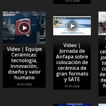
15.07.2026
Vídeo |
Vídeo | Equipe
Jornada de
ce
Cerámicas:
Anfapa sobre
jo
tecnología,
colocación de
l
innovación,
cerámica de
c
diseño y valor
gran formato
de
humano
y SATE
de
02.07.2026
f
01.07.2026