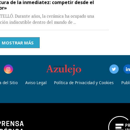
tura de la inmediatez: competir desde el
or»
TELLÓ. Durante años, la cerámica ha ocupado una
ción indiscutible dentro del mundo de
...
MOSTRAR MÁS
 del Sitio
Aviso Legal
Política de Privacidad y Cookies
Publ