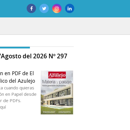
o/Agosto del 2026 Nº 297
ón en PDF de El
ico del Azulejo
ta cuando quieras
ción en Papel desde
or de PDFs.
quí