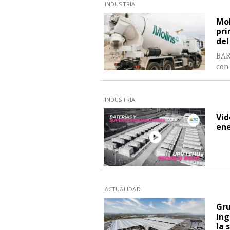
INDUSTRIA
Mol
pri
del
BAR
con 
INDUSTRIA
Víd
ene
ACTUALIDAD
Gru
Ing
la