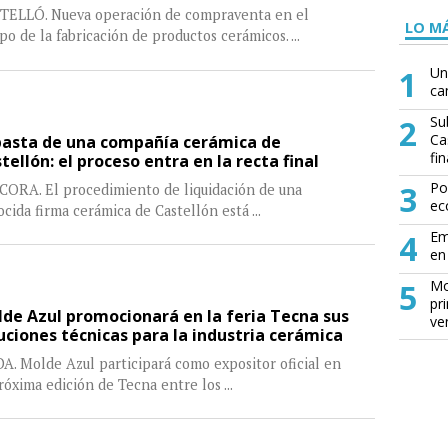
TELLÓ. Nueva operación de compraventa en el
LO MÁ
o de la fabricación de productos cerámicos.
...
1
Un
ca
2
Su
Ca
asta de una compañía cerámica de
fin
tellón: el proceso entra en la recta final
3
Po
CORA. El procedimiento de liquidación de una
ec
cida firma cerámica de Castellón está
...
4
Em
en 
5
Mo
pr
de Azul promocionará en la feria Tecna sus
ve
uciones técnicas para la industria cerámica
. Molde Azul participará como expositor oficial en
róxima edición de Tecna entre los
...