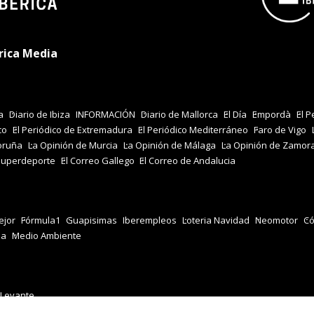
rica Media
a
Diario de Ibiza
INFORMACIÓN
Diario de Mallorca
El Día
Empordà
El P
co
El Periódico de Extremadura
El Periódico Mediterráneo
Faro de Vigo
oruña
La Opinión de Murcia
La Opinión de Málaga
La Opinión de Zamor
Superdeporte
El Correo Gallego
El Correo de Andalucia
jor
Fórmula1
Guapisimas
Iberempleos
Loteria Navidad
Neomotor
Có
za
Medio Ambiente
 Levante