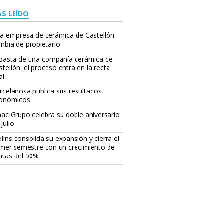
S LEÍDO
a empresa de cerámica de Castellón
mbia de propietario
basta de una compañía cerámica de
stellón: el proceso entra en la recta
al
rcelanosa publica sus resultados
onómicos
ac Grupo celebra su doble aniversario
julio
lins consolida su expansión y cierra el
imer semestre con un crecimiento de
ntas del 50%