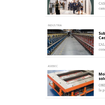
CAS
camp
INDUSTRIA
Sub
Cas
L’AL
cono
ASEBEC
Mol
sol
ONDA
la p