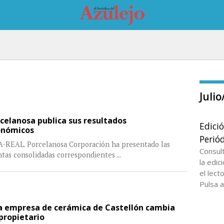
Juli
celanosa publica sus resultados
Edici
onómicos
Periód
A-REAL. Porcelanosa Corporación ha presentado las
Consul
ntas consolidadas correspondientes
...
la edi
el lect
Pulsa a
 empresa de cerámica de Castellón cambia
propietario