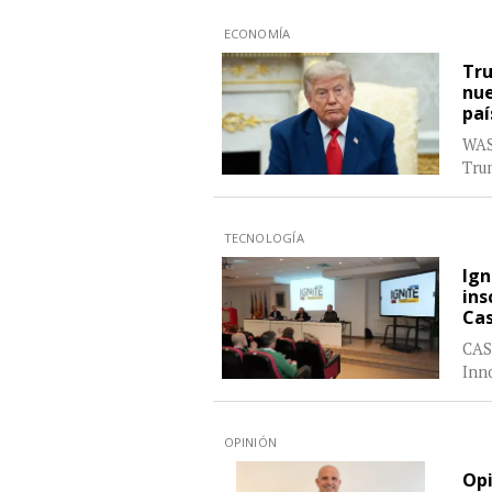
ECONOMÍA
Tru
nue
paí
WAS
Tru
TECNOLOGÍA
Ign
ins
Cas
CAS
Inn
OPINIÓN
Opi