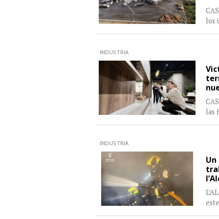
CAST
los 
INDUSTRIA
Vic
ter
nue
CAST
las 
INDUSTRIA
Un 
tra
l’A
L’A
este