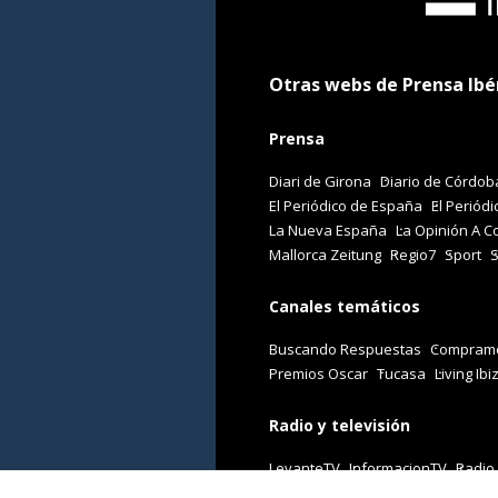
Otras webs de Prensa Ibé
Prensa
Diari de Girona
Diario de Córdob
El Periódico de España
El Periódi
La Nueva España
La Opinión A C
Mallorca Zeitung
Regio7
Sport
Canales temáticos
Buscando Respuestas
Comprame
Premios Oscar
Tucasa
Living Ibi
Radio y televisión
LevanteTV
InformacionTV
Radio