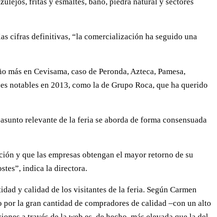
ulejos, fritas y esmaltes, baño, piedra natural y sectores
las cifras definitivas, “la comercialización ha seguido una
 año más en Cevisama, caso de Peronda, Azteca, Pamesa,
nes notables en 2013, como la de Grupo Roca, que ha querido
asunto relevante de la feria se aborda de forma consensuada
pación y que las empresas obtengan el mayor retorno de su
tes”, indica la directora.
dad y calidad de los visitantes de la feria. Según Carmen
odo por la gran cantidad de compradores de calidad –con un alto
iones a través de la web es, de hecho, más elevada que la del