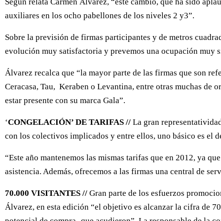
Según relata Carmen Álvarez, “este cambio, que ha sido aplaudi
auxiliares en los ocho pabellones de los niveles 2 y3”.
Sobre la previsión de firmas participantes y de metros cuadrado
evolución muy satisfactoria y prevemos una ocupación muy si
Álvarez recalca que “la mayor parte de las firmas que son ref
Ceracasa, Tau, Keraben o Levantina, entre otras muchas de o
estar presente con su marca Gala”.
‘
CONGELACIÓN’ DE TARIFAS //
La gran representatividad
con los colectivos implicados y entre ellos, uno básico es el d
“Este año mantenemos las mismas tarifas que en 2012, ya que l
asistencia. Además, ofrecemos a las firmas una central de serv
70.000 VISITANTES //
Gran parte de los esfuerzos promocion
Álvarez, en esta edición “el objetivo es alcanzar la cifra de 
potencial de compra- que acudieron”. La responsable de la con