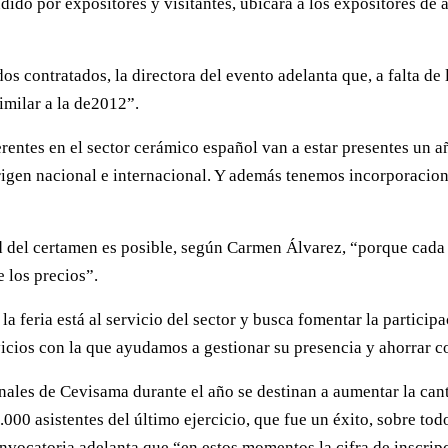
do por expositores y visitantes, ubicará a los expositores de az
s contratados, la directora del evento adelanta que, a falta de 
milar a la de2012”.
erentes en el sector cerámico español van a estar presentes un
rigen nacional e internacional. Y además tenemos incorporacio
 del certamen es posible, según Carmen Álvarez, “porque cada 
e los precios”.
a feria está al servicio del sector y busca fomentar la partici
icios con la que ayudamos a gestionar su presencia y ahorrar cos
ales de Cevisama durante el año se destinan a aumentar la canti
70.000 asistentes del último ejercicio, que fue un éxito, sobre t
vocatoria adelanta que “en estos momentos la cifra de inscripc