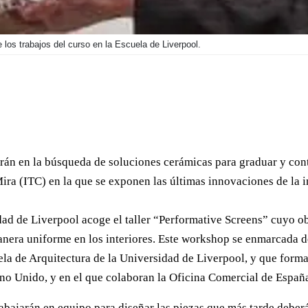
 los trabajos del curso en la Escuela de Liverpool.
arán en la búsqueda de soluciones cerámicas para graduar y contr
ira (ITC) en la que se exponen las últimas innovaciones de la in
idad de Liverpool acoge el taller “Performative Screens” cuyo ob
e manera uniforme en los interiores. Este workshop se enmarcada
ela de Arquitectura de la Universidad de Liverpool, y que forma
no Unido, y en el que colaboran la Oficina Comercial de Espa
rabajarán en equipo para diseñar las piezas que más tarde deber