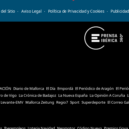
del Sitio
Aviso Legal
Política de Privacidad y Cookies
Publicida
ACIÓN
Diario de Mallorca
El Día
Empordà
El Periódico de Aragón
El Peri
ro de Vigo
La Crónica de Badajoz
La Nueva España
La Opinión A Coruña
L
Levante-EMV
Mallorca Zeitung
Regio7
Sport
Superdeporte
El Correo Ga
as
Iberempleos
Loteria Navidad
Neomotor
Código Nuevo
Premios Goya