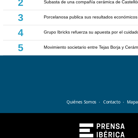
2
Subasta de una compañía cerámica de Castellón: 
3
Porcelanosa publica sus resultados económicos
4
Grupo Ibricks refuerza su apuesta por el cuidad
5
Movimiento societario entre Tejas Borja y Cerá
Quiénes Somos
Contacto
Mapa 