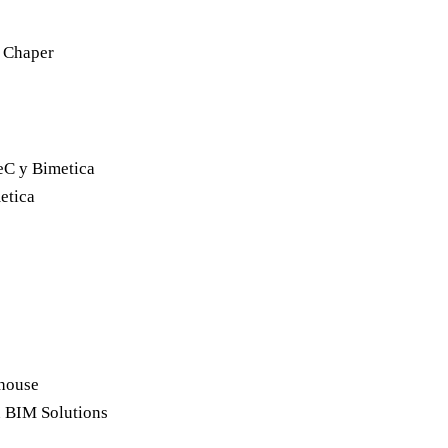
h Chaper
eC y Bimetica
etica
Khouse
n BIM Solutions