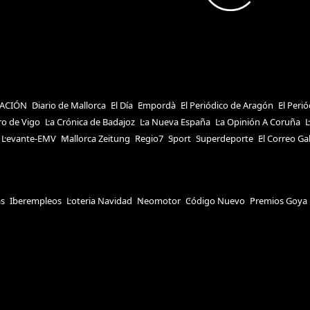
ACIÓN
Diario de Mallorca
El Día
Empordà
El Periódico de Aragón
El Peri
ro de Vigo
La Crónica de Badajoz
La Nueva España
La Opinión A Coruña
L
Levante-EMV
Mallorca Zeitung
Regio7
Sport
Superdeporte
El Correo Ga
as
Iberempleos
Loteria Navidad
Neomotor
Código Nuevo
Premios Goya