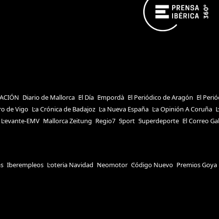
ACIÓN
Diario de Mallorca
El Día
Empordà
El Periódico de Aragón
El Peri
ro de Vigo
La Crónica de Badajoz
La Nueva España
La Opinión A Coruña
L
Levante-EMV
Mallorca Zeitung
Regio7
Sport
Superdeporte
El Correo Ga
as
Iberempleos
Loteria Navidad
Neomotor
Código Nuevo
Premios Goya