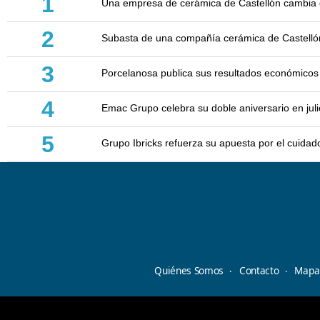
1
Una empresa de cerámica de Castellón cambia d
2
Subasta de una compañía cerámica de Castellón: 
3
Porcelanosa publica sus resultados económicos
4
Emac Grupo celebra su doble aniversario en juli
5
Grupo Ibricks refuerza su apuesta por el cuidad
Quiénes Somos
Contacto
Mapa 