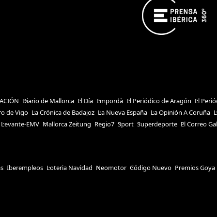
ACIÓN
Diario de Mallorca
El Día
Empordà
El Periódico de Aragón
El Peri
ro de Vigo
La Crónica de Badajoz
La Nueva España
La Opinión A Coruña
L
Levante-EMV
Mallorca Zeitung
Regio7
Sport
Superdeporte
El Correo Ga
as
Iberempleos
Loteria Navidad
Neomotor
Código Nuevo
Premios Goya