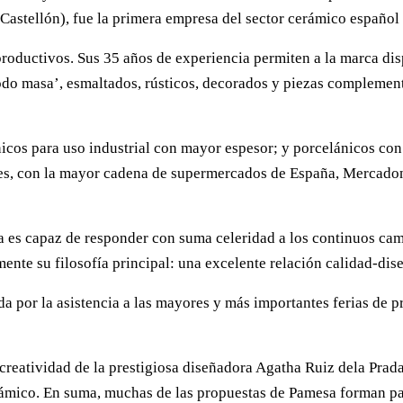
(Castellón), fue la primera empresa del sector cerámico español
productivos. Sus 35 años de experiencia permiten a la marca d
odo masa’, esmaltados, rústicos, decorados y piezas complement
cos para uso industrial con mayor espesor; y porcelánicos con 
ntes, con la mayor cadena de supermercados de España, Mercadon
a es capaz de responder con suma celeridad a los continuos ca
ente su filosofía principal: una excelente relación calidad-di
 por la asistencia a las mayores y más importantes ferias de 
creatividad de la prestigiosa diseñadora Agatha Ruiz dela Prad
mico. En suma, muchas de las propuestas de Pamesa forman part