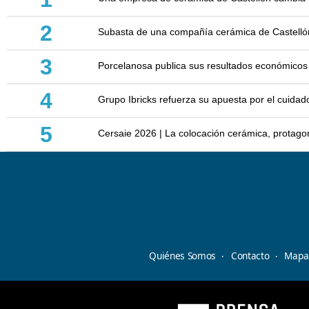
2
Subasta de una compañía cerámica de Castellón: 
3
Porcelanosa publica sus resultados económicos
4
Grupo Ibricks refuerza su apuesta por el cuidad
5
Cersaie 2026 | La colocación cerámica, protagoni
Quiénes Somos
Contacto
Mapa 