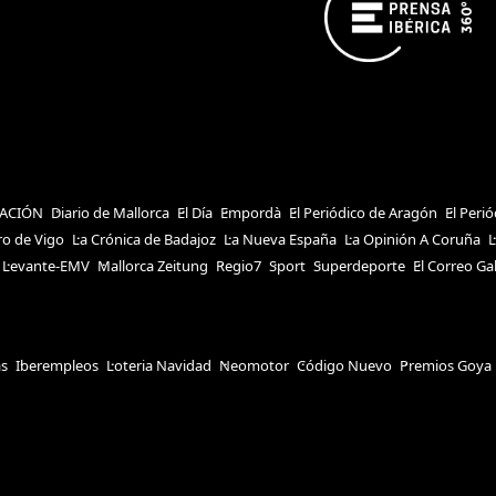
ACIÓN
Diario de Mallorca
El Día
Empordà
El Periódico de Aragón
El Peri
ro de Vigo
La Crónica de Badajoz
La Nueva España
La Opinión A Coruña
L
Levante-EMV
Mallorca Zeitung
Regio7
Sport
Superdeporte
El Correo Ga
as
Iberempleos
Loteria Navidad
Neomotor
Código Nuevo
Premios Goya