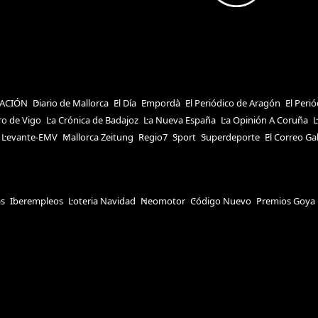
ACIÓN
Diario de Mallorca
El Día
Empordà
El Periódico de Aragón
El Peri
ro de Vigo
La Crónica de Badajoz
La Nueva España
La Opinión A Coruña
L
Levante-EMV
Mallorca Zeitung
Regio7
Sport
Superdeporte
El Correo Ga
as
Iberempleos
Loteria Navidad
Neomotor
Código Nuevo
Premios Goya