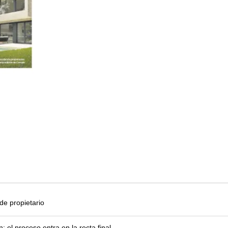
e propietario
el proceso entra en la recta final