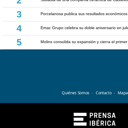
2
3
Porcelanosa publica sus resultados económicos
4
Emac Grupo celebra su doble aniversario en juli
5
Molins consolida su expansión y cierra el prim
Quiénes Somos
Contacto
Mapa 