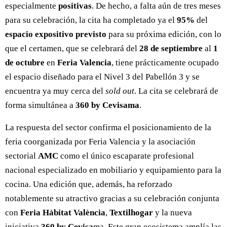
especialmente
positivas
. De hecho, a falta aún de tres meses
para su celebración, la cita ha completado ya el
95%
del
espacio expositivo previsto
para su próxima edición, con lo
que el certamen, que se celebrará del
28 de septiembre
al
1
de octubre
en
Feria Valencia
, tiene prácticamente ocupado
el espacio diseñado para el Nivel 3 del Pabellón 3 y se
encuentra ya muy cerca del
sold out
. La cita se celebrará de
forma simultánea a
360 by Cevisama
.
La respuesta del sector confirma el posicionamiento de la
feria coorganizada por Feria Valencia y la asociación
sectorial
AMC
como el único escaparate profesional
nacional especializado en mobiliario y equipamiento para la
cocina. Una edición que, además, ha reforzado
notablemente su atractivo gracias a su celebración conjunta
con
Feria Hábitat València
,
Textilhogar
y la nueva
iniciativa
360 by Cevisa
ma. Este gran ecosistema amplía las