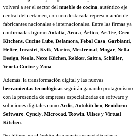
volverá a ser el sector del
mueble de cocina
, auténtico eje
central del certamen, con una destacada representación de
fabricantes nacionales e internacionales. Entre las firmas ya
confirmadas figuran
Antalia
,
Aroca
,
Ártico
,
Ar-Tre
,
Creo
Kitchens
,
Cucine Lube
,
Delamora
,
Febal Casa
,
Garbianti
,
Helice
,
Incastri
,
Kvik
,
Marins
,
Mestremat
,
Mogar
,
Nella
Design
,
Neola
,
Nexo Küchen
,
Rekker
,
Saitra
,
Schüller
,
Veneta Cucine
y
Zona
.
Además, la transformación digital y las nuevas
herramientas tecnológicas
seguirán ganando protagonismo
con la presencia de empresas especializadas en software y
soluciones digitales como
Ardis
,
Autokitchen
,
Benidorm
Software
,
Cyncly
,
Microcad
,
Teowin
,
Ulises
y
Virtual
Kitchen
.
Por último, en el ámbito de agencias especializadas y