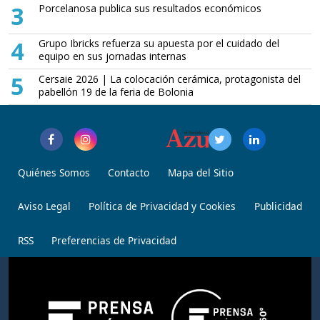
3
Porcelanosa publica sus resultados económicos
4
Grupo Ibricks refuerza su apuesta por el cuidado del
equipo en sus jornadas internas
5
Cersaie 2026 | La colocación cerámica, protagonista del
pabellón 19 de la feria de Bolonia
Quiénes Somos
Contacto
Mapa del Sitio
Aviso Legal
Política de Privacidad y Cookies
Publicidad
RSS
Preferencias de Privacidad