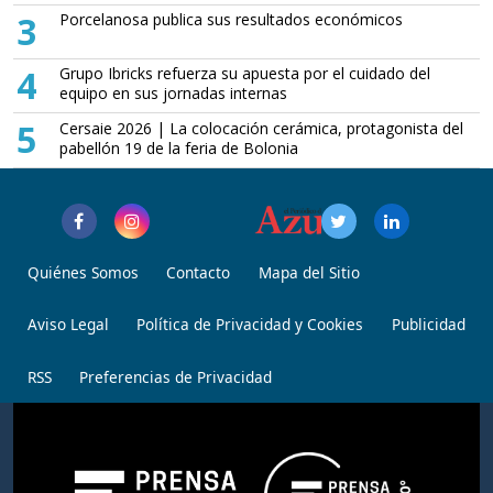
3
Porcelanosa publica sus resultados económicos
4
Grupo Ibricks refuerza su apuesta por el cuidado del
equipo en sus jornadas internas
5
Cersaie 2026 | La colocación cerámica, protagonista del
pabellón 19 de la feria de Bolonia
Quiénes Somos
Contacto
Mapa del Sitio
Aviso Legal
Política de Privacidad y Cookies
Publicidad
RSS
Preferencias de Privacidad