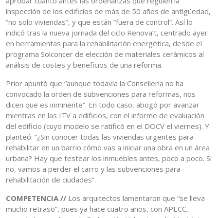
aprobar cuanto antes las ordenanzas que regulen la
inspección de los edificios de más de 50 años de antigüedad,
“no solo viviendas”, y que están “fuera de control”. Así lo
indicó tras la nueva jornada del ciclo Renova’t, centrado ayer
en herramientas para la rehabilitación energética, desde el
programa Solconcer de elección de materiales cerámicos al
análisis de costes y beneficios de una reforma.
Prior apuntó que “aunque todavía la Conselleria no ha
convocado la orden de subvenciones para reformas, nos
dicen que es inminente”. En todo caso, abogó por avanzar
mientras en las ITV a edificios, con el informe de evaluación
del edificio (cuyo modelo se ratificó en el DOCV el viernes). Y
planteó: “¿Sin conocer todas las viviendas urgentes para
rehabilitar en un barrio cómo vas a iniciar una obra en un área
urbana? Hay que testear los inmuebles antes, poco a poco. Si
no, vamos a perder el carro y las subvenciones para
rehabilitación de ciudades”.
COMPETENCIA //
Los arquitectos lamentaron que “se lleva
mucho retraso”, pues ya hace cuatro años, con APECC,