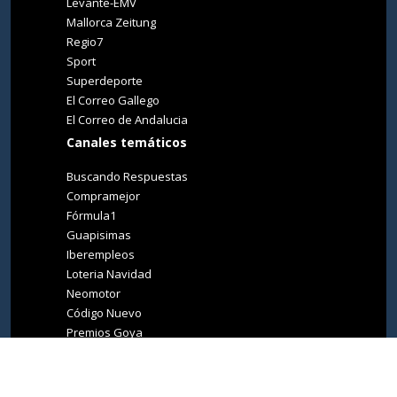
Levante-EMV
Mallorca Zeitung
Regio7
Sport
Superdeporte
El Correo Gallego
El Correo de Andalucia
Canales temáticos
Buscando Respuestas
Compramejor
Fórmula1
Guapisimas
Iberempleos
Loteria Navidad
Neomotor
Código Nuevo
Premios Goya
Premios Oscar
Tucasa
Living Ibiza