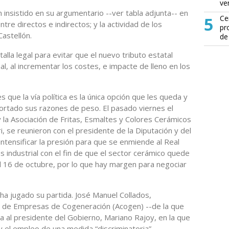
ve
 insistido en su argumentario --ver tabla adjunta-- en
5
Ce
re directos e indirectos; y la actividad de los
pr
astellón.
de
alla legal para evitar que el nuevo tributo estatal
l, al incrementar los costes, e impacte de lleno en los
s que la vía política es la única opción que les queda y
portado sus razones de peso. El pasado viernes el
y la Asociación de Fritas, Esmaltes y Colores Cerámicos
, se reunieron con el presidente de la Diputación y del
 intensificar la presión para que se enmiende al Real
industrial con el fin de que el sector cerámico quede
el 16 de octubre, por lo que hay margen para negociar
ha jugado su partida. José Manuel Collados,
a de Empresas de Cogeneración (Acogen) --de la que
ta al presidente del Gobierno, Mariano Rajoy, en la que
 y el empleo de una medida “discriminatoria”.