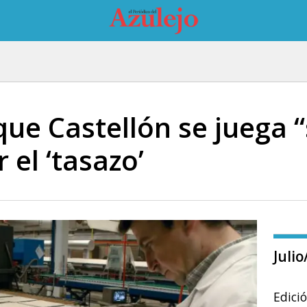
que Castellón se juega 
 el ‘tasazo’
Juli
Edici