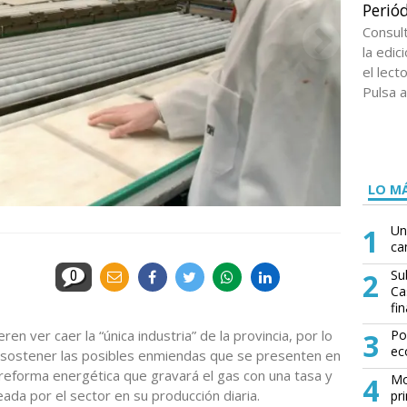
Periód
Consul
la edi
el lect
Pulsa a
LO MÁ
1
Un
ca
2
Su
0
Ca
fin
n ver caer la “única industria” de la provincia, por lo
3
Po
ec
 sostener las posibles enmiendas que se presenten en
 reforma energética que gravará el gas con una tasa y
4
Mo
da por el sector en su producción diaria.
pr