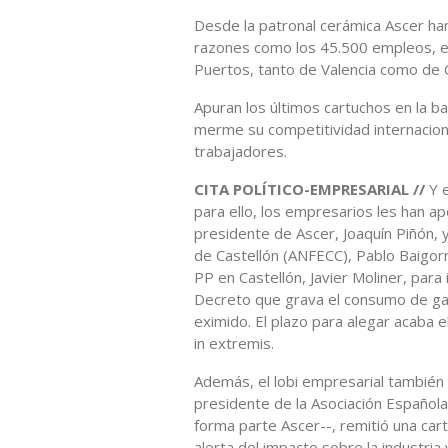
Desde la patronal cerámica Ascer han
razones como los 45.500 empleos, ent
Puertos, tanto de Valencia como de C
Apuran los últimos cartuchos en la bat
merme su competitividad internaciona
trabajadores.
CITA POLÍTICO-EMPRESARIAL //
Y e
para ello, los empresarios les han a
presidente de Ascer, Joaquín Piñón, 
de Castellón (ANFECC), Pablo Baigorri
PP en Castellón, Javier Moliner, para
Decreto que grava el consumo de gas 
eximido. El plazo para alegar acaba 
in extremis.
Además, el lobi empresarial también 
presidente de la Asociación Español
forma parte Ascer--, remitió una car
alerta del impacto sobre la industria