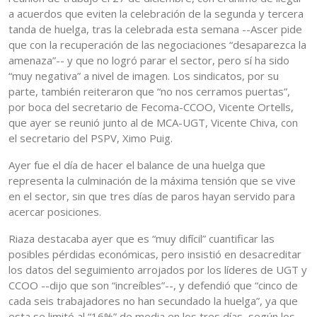
a acuerdos que eviten la celebración de la segunda y tercera
tanda de huelga, tras la celebrada esta semana --Ascer pide
que con la recuperación de las negociaciones “desaparezca la
amenaza”-- y que no logró parar el sector, pero sí ha sido
“muy negativa” a nivel de imagen. Los sindicatos, por su
parte, también reiteraron que “no nos cerramos puertas”,
por boca del secretario de Fecoma-CCOO, Vicente Ortells,
que ayer se reunió junto al de MCA-UGT, Vicente Chiva, con
el secretario del PSPV, Ximo Puig.
Ayer fue el día de hacer el balance de una huelga que
representa la culminación de la máxima tensión que se vive
en el sector, sin que tres días de paros hayan servido para
acercar posiciones.
Riaza destacaba ayer que es “muy difícil” cuantificar las
posibles pérdidas económicas, pero insistió en desacreditar
los datos del seguimiento arrojados por los líderes de UGT y
CCOO --dijo que son “increíbles”--, y defendió que “cinco de
cada seis trabajadores no han secundado la huelga”, ya que
esta se limitó al “16%” de media en los tres días, según los