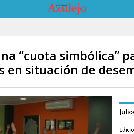
na “cuota simbólica” pa
s en situación de dese
Juli
Edici