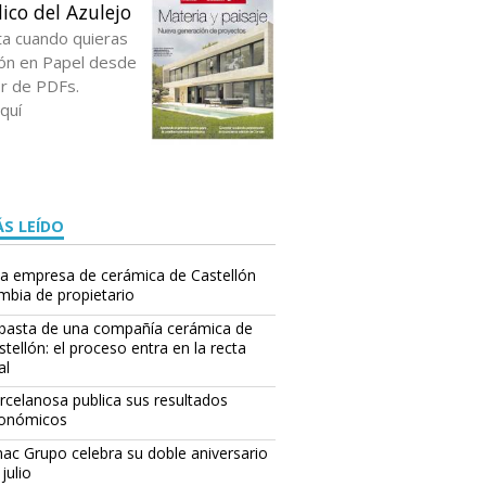
ico del Azulejo
ta cuando quieras
ción en Papel desde
or de PDFs.
quí
S LEÍDO
(tesorero), Maribel López (presidenta), Fernando García y César Solaz (secretari
a empresa de cerámica de Castellón
naria de ATC.
mbia de propietario
basta de una compañía cerámica de
stellón: el proceso entra en la recta
al
rcelanosa publica sus resultados
onómicos
ac Grupo celebra su doble aniversario
julio