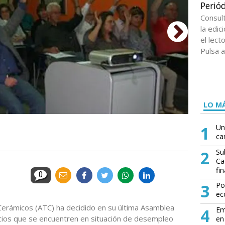
Periód
Consul
la edi
el lect
Pulsa a
LO MÁ
Isaac Nebot 
1
Un
General Ordi
ca
2
Su
Ca
fin
0
3
Po
ec
Cerámicos (ATC) ha decidido en su última Asamblea
4
Em
cios que se encuentren en situación de desempleo
en 