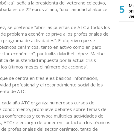
ólica”, señala la presidenta del veterano colectivo,
5
Mo
obada es de 22 euros al año, “una cantidad al alcance
pr
ve
ez, se pretende “abrir las puertas de ATC a todos los
o de problema económico prive a los profesionales de
o programa de actividades”. El objetivo que se
 técnicos cerámicos, tanto en activo como en paro,
sector económico”, puntualiza Maribel López. Maribel
tica de austeridad impuesta por la actual crisis
los últimos meses el número de acciones”.
ue se centra en tres ejes básicos: información,
ividad profesional y el reconocimiento social de los
denta de ATC.
e cada año ATC organiza numerosos cursos de
 de conocimiento, promueve debates sobre temas de
niza conferencias y convoca múltiples actividades de
ás, ATC se encarga de poner en contacto a los técnicos
e profesionales del sector cerámico, tanto de