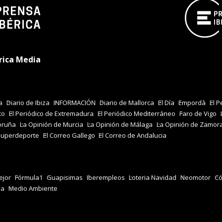
rica Media
a
Diario de Ibiza
INFORMACIÓN
Diario de Mallorca
El Día
Empordà
El P
co
El Periódico de Extremadura
El Periódico Mediterráneo
Faro de Vigo
oruña
La Opinión de Murcia
La Opinión de Málaga
La Opinión de Zamor
Superdeporte
El Correo Gallego
El Correo de Andalucia
jor
Fórmula1
Guapisimas
Iberempleos
Loteria Navidad
Neomotor
Có
za
Medio Ambiente