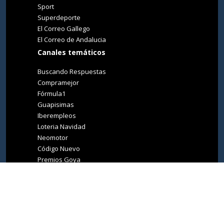
Sport
Superdeporte
El Correo Gallego
El Correo de Andalucia
Canales temáticos
Buscando Respuestas
Compramejor
Fórmula1
Guapisimas
Iberempleos
Loteria Navidad
Neomotor
Código Nuevo
Premios Goya
Premios Oscar
Tucasa
Living Ibiza
Medio Ambiente