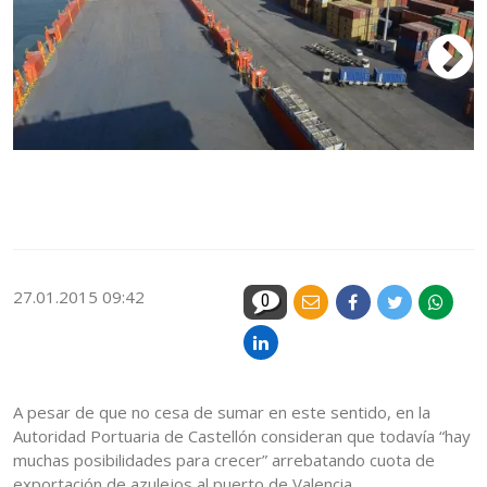
El
in
UT
27.01.2015 09:42
0
A pesar de que no cesa de sumar en este sentido, en la
Autoridad Portuaria de Castellón consideran que todavía “hay
muchas posibilidades para crecer” arrebatando cuota de
exportación de azulejos al puerto de Valencia.