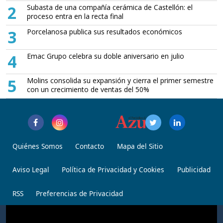
2
Subasta de una compañía cerámica de Castellón: el
proceso entra en la recta final
3
Porcelanosa publica sus resultados económicos
4
Emac Grupo celebra su doble aniversario en julio
5
Molins consolida su expansión y cierra el primer semestre
con un crecimiento de ventas del 50%
Quiénes Somos
Contacto
Mapa del Sitio
Aviso Legal
Política de Privacidad y Cookies
Publicidad
RSS
Preferencias de Privacidad