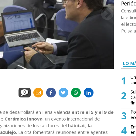
Periód
Consul
la edi
el lect
Pulsa a
LO MÁ
1
Un
ca
2
Su
0
Ca
fin
 se desarrollará en Feria Valencia
entre el 5 y el 9 de
3
Po
ec
 de
Cerámica Innova
, un evento internacional de
ganizaciones de los sectores del
hábitat, la
4
Em
 azulejo
. La cita fomentará reuniones entre agentes
en 