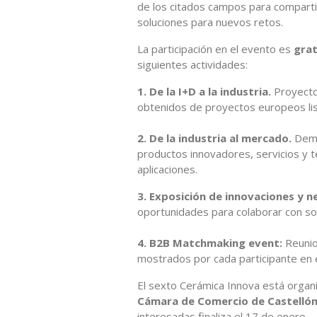
de los citados campos para comparti
soluciones para nuevos retos.
La participación en el evento es
grat
siguientes actividades:
1. De la I+D a la industria.
Proyectos
obtenidos de proyectos europeos list
2. De la industria al mercado.
Demo
productos innovadores, servicios y
aplicaciones.
3. Exposición de innovaciones y 
oportunidades para colaborar con soc
4. B2B Matchmaking event:
Reunio
mostrados por cada participante en e
El sexto Cerámica Innova está organ
Cámara de Comercio de Castellón
interesadas finaliza el 17 de enero.