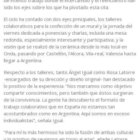
de intenso trabajo donde el intercambio y el reencuentro han
sido los ejes sobre los que ha pivotado esta cita.
El ciclo ha contado con dos ejes principales, los talleres
colaborativos para la confección de un mural y la jornada del
viernes dedicada a ponencias y charlas, incluida una mesa
redonda, especialmente interesante y participativa, y la
visión que se realizó de la cerámica desde lo más local en
Onda, pasando por Castellón, l’Alcora, Vila-real, Valencia hasta
llegar a Argentina.
Respecto a los talleres, tanto Ángel Igual como Rosa Latorre
-encargados de su dirección y diseño original- han destacado
lo positivo de la experiencia. “Nos marcamos como objetivo
compartir conocimientos, pero también que éstos surgieran
de la convivencia. La gente ha descubierto el formato de
trabajo colaborativo que en España no estamos tan
acostumbrados como en Argentina. Aquí somos en exceso
individualistas”, señala Igual.
“Para mí lo más hermoso ha sido la fusión de ambas culturas
y lo positivo de reunirnos en torno al arte”, añade Latorre.