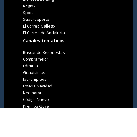
Regio7
Sport
Superdeporte
El Correo Gallego
El Correo de Andalucia
Canales temáticos
Buscando Respuestas
Compramejor
Fórmula1
Guapisimas
Iberempleos
Loteria Navidad
Neomotor
Código Nuevo
Premios Goya
Premios Oscar
Tucasa
Living Ibiza
Medio Ambiente