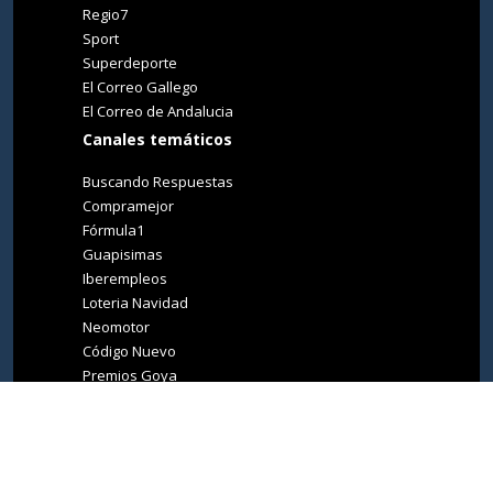
Regio7
Sport
Superdeporte
El Correo Gallego
El Correo de Andalucia
Canales temáticos
Buscando Respuestas
Compramejor
Fórmula1
Guapisimas
Iberempleos
Loteria Navidad
Neomotor
Código Nuevo
Premios Goya
Premios Oscar
Tucasa
Living Ibiza
Medio Ambiente