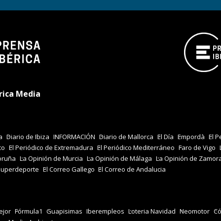
rica Media
a
Diario de Ibiza
INFORMACIÓN
Diario de Mallorca
El Día
Empordà
El P
co
El Periódico de Extremadura
El Periódico Mediterráneo
Faro de Vigo
oruña
La Opinión de Murcia
La Opinión de Málaga
La Opinión de Zamor
Superdeporte
El Correo Gallego
El Correo de Andalucia
jor
Fórmula1
Guapisimas
Iberempleos
Loteria Navidad
Neomotor
Có