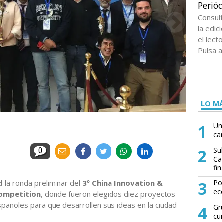
Periód
Consul
la edi
el lect
Pulsa a
LO MÁ
1
Un
ca
2
Su
0
Ca
fin
d
la ronda preliminar del
3º China Innovation &
3
Po
ec
Competition
, donde fueron elegidos diez proyectos
añoles para que desarrollen sus ideas en la ciudad
4
Gr
cu