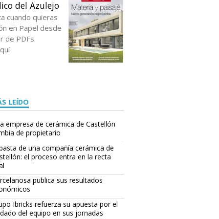
ico del Azulejo
ta cuando quieras
ción en Papel desde
or de PDFs.
quí
S LEÍDO
a empresa de cerámica de Castellón
mbia de propietario
basta de una compañía cerámica de
stellón: el proceso entra en la recta
al
rcelanosa publica sus resultados
onómicos
upo Ibricks refuerza su apuesta por el
idado del equipo en sus jornadas