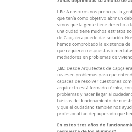
zonas deprimidas su ámbito de a
I.B.:
A nosotros nos preocupa la gente
que tenía como objetivo abrir un deb
vimos que la gente tiene derecho a la
una ciudad tiene muchos estratos so
de Capçalera puede dar solución. N
hemos comprobado la existencia de t
que requieren respuestas inmediata
mediadores en problemas de vivienda
J.B.:
Desde Arquitectes de Capçalera 
tuviesen problemas para que entendi
capaces de resolver cuestiones com
arquitecto está formado técnica, con
problemas y hacer llegar al ciudadan
básicas del funcionamiento de nuest
y que el ciudadano también nos ayud
profesional tan depauperado que hem
En estos tres años de funcionamien
respuesta de los alumnos?