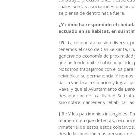
cuáles son las asociaciones que ac
se piensa de dentro hacia fuera.
¿Y cómo ha respondido el ciudada
actuado en su hábitat, en su inti
I.B.:
La respuesta ha sido diversa, p
tenemos el caso de Can Seixanta, un
generando economía de proximidad y 
que un fondo buitre había adquirido, 
Nosotros trabajamos con ellos para ha
reivindicar su permanencia. Y hemos
dar la vuelta a la situación y lograr 
Raval y que el Ayuntamiento de Barce
desaparición de la actividad. Se trat
sino sobre mantener y rehabilitar las
J.B.:
Y los patrimonios intangibles. Pa
momento en que detectas, reconoces 
inmaterial de estos estos colectivos, 
desde la condición más personal de s