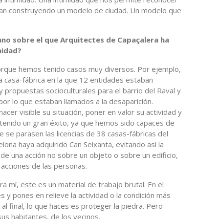
aban construyendo un modelo de ciudad. Un modelo que
no sobre el que Arquitectes de Capaçalera ha
midad?
orque hemos tenido casos muy diversos. Por ejemplo,
a casa-fábrica en la que 12 entidades estaban
propuestas socioculturales para el barrio del Raval y
por lo que estaban llamados a la desaparición.
cer visible su situación, poner en valor su actividad y
 tenido un gran éxito, ya que hemos sido capaces de
que se parasen las licencias de 38 casas-fábricas del
lona haya adquirido Can Seixanta, evitando así la
a de una acción no sobre un objeto o sobre un edificio,
 acciones de las personas.
ra mí, este es un material de trabajo brutal. En el
y pones en relieve la actividad o la condición más
al final, lo que haces es proteger la piedra. Pero
us habitantes, de los vecinos.