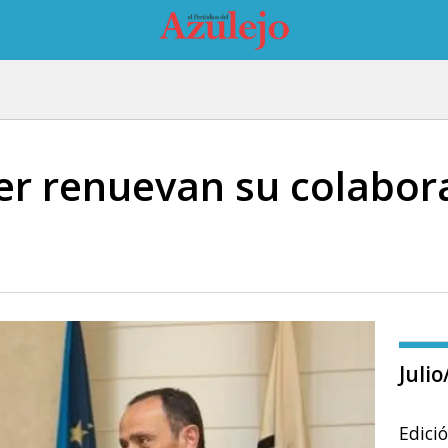
er renuevan su colabor
Juli
Edici