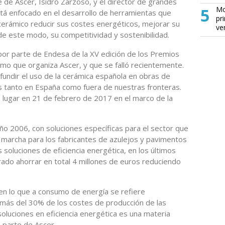
e de Ascer, Isidro Zarzoso, y el director de grandes
5
Mo
stá enfocado en el desarrollo de herramientas que
pr
cerámico reducir sus costes energéticos, mejorar su
ve
 de este modo, su competitividad y sostenibilidad.
por parte de Endesa de la XV edición de los Premios
smo que organiza Ascer, y que se falló recientemente.
ifundir el uso de la cerámica española en obras de
as tanto en España como fuera de nuestras fronteras.
 lugar en 21 de febrero de 2017 en el marco de la
ño 2006, con soluciones específicas para el sector que
 marcha para los fabricantes de azulejos y pavimentos
soluciones de eficiencia energética, en los últimos
ado ahorrar en total 4 millones de euros reduciendo
en lo que a consumo de energía se refiere
 más del 30% de los costes de producción de las
oluciones en eficiencia energética es una materia
 parte de Ascer.