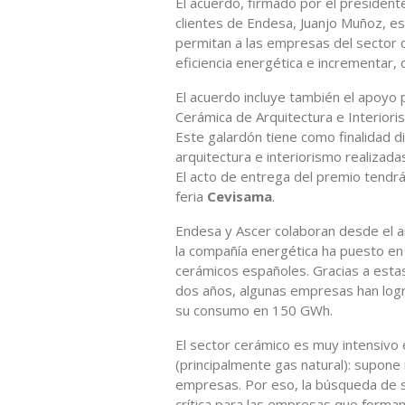
El acuerdo, firmado por el president
clientes de Endesa, Juanjo Muñoz, e
permitan a las empresas del sector 
eficiencia energética e incrementar,
El acuerdo incluye también el apoyo 
Cerámica de Arquitectura e Interiori
Este galardón tiene como finalidad d
arquitectura e interiorismo realizad
El acto de entrega del premio tendrá
feria
Cevisama
.
Endesa y Ascer colaboran desde el a
la compañía energética ha puesto en
cerámicos españoles. Gracias a estas 
dos años, algunas empresas han logr
su consumo en 150 GWh.
El sector cerámico es muy intensivo 
(principalmente gas natural): supone
empresas. Por eso, la búsqueda de s
crítica para las empresas que forman