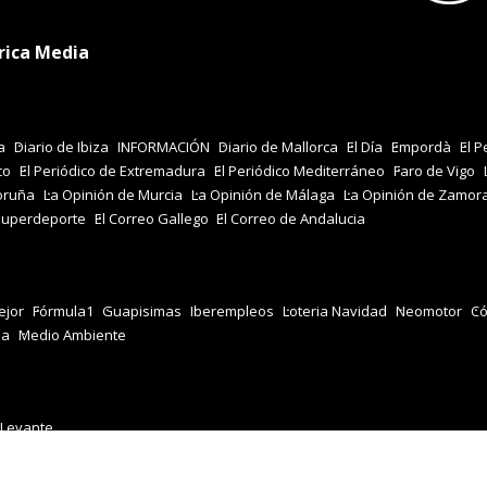
rica Media
a
Diario de Ibiza
INFORMACIÓN
Diario de Mallorca
El Día
Empordà
El P
co
El Periódico de Extremadura
El Periódico Mediterráneo
Faro de Vigo
oruña
La Opinión de Murcia
La Opinión de Málaga
La Opinión de Zamor
Superdeporte
El Correo Gallego
El Correo de Andalucia
jor
Fórmula1
Guapisimas
Iberempleos
Loteria Navidad
Neomotor
Có
za
Medio Ambiente
 Levante