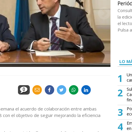
Periód
Consul
la edi
el lect
Pulsa a
LO MÁ
1
Un
ca
2
Su
0
Ca
fin
emana el acuerdo de colaboración entre ambas
3
Po
ec
con el objetivo de seguir mejorando la eficiencia
4
Em
en 