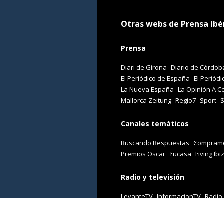
Otras webs de Prensa Ibé
Prensa
Diari de Girona
Diario de Córdob
El Periódico de España
El Periódi
La Nueva España
La Opinión A C
Mallorca Zeitung
Regio7
Sport
Canales temáticos
Buscando Respuestas
Comprame
Premios Oscar
Tucasa
Living Ibi
Radio y televisión
LevanteTV
InformacionTV
Radio
Revistas