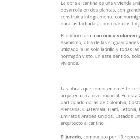
La obra alicantina es una vivienda uni
desarrolla en dos plantas, con grande
construida íntegramente con hormigón
para las fachadas, como para los forj
El edificio forma
un único volumen y
Asimismo, otra de las singularidades
utilizado ni un solo ladrillo y todas l
hormigón visto. En este sentido, sol
vivienda.
Las obras que compiten en este certa
arquitectura a nivel mundial. En esta
participado obras de Colombia, Costa
Alemania, Guatemala, Haití, Letonia,
Emiratos Árabes Unidos, Estados Un
arquitecto alicantino.
El
jurado,
compuesto por 13 represent