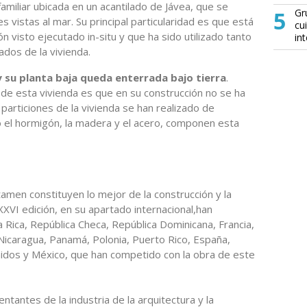
familiar ubicada en un acantilado de Jávea, que se
5
Gr
s vistas al mar. Su principal particularidad es que está
cu
 visto ejecutado in-situ y que ha sido utilizado tanto
in
ados de la vivienda.
 su planta baja queda enterrada bajo tierra
.
 de esta vivienda es que en su construcción no se ha
as particiones de la vivienda se han realizado de
o el hormigón, la madera y el acero, componen esta
men constituyen lo mejor de la construcción y la
 XXVI edición, en su apartado internacional,han
 Rica, República Checa, República Dominicana, Francia,
 Nicaragua, Panamá, Polonia, Puerto Rico, España,
idos y México, que han competido con la obra de este
antes de la industria de la arquitectura y la