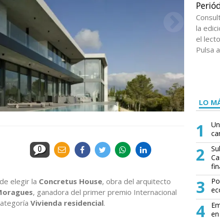
Periód
Consul
la edi
el lect
Pulsa a
LO MÁ
1
Un
ca
2
Su
0
Ca
fin
e elegir la
Concretus House
, obra del arquitecto
3
Po
ec
 Moragues
, ganadora del primer premio Internacional
categoría
Vivienda residencial
.
4
Em
en 