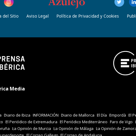
 del Sitio
Aviso Legal
Política de Privacidad y Cookies
Publ
rica Media
a
Diario de Ibiza
INFORMACIÓN
Diario de Mallorca
El Día
Empordà
El P
co
El Periódico de Extremadura
El Periódico Mediterráneo
Faro de Vigo
oruña
La Opinión de Murcia
La Opinión de Málaga
La Opinión de Zamor
Superdeporte
El Correo Gallego
El Correo de Andalucia