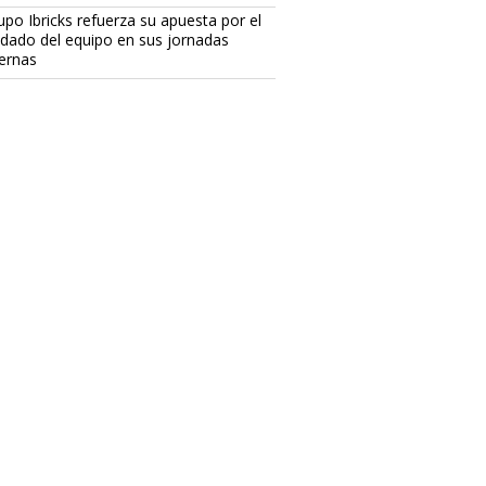
upo Ibricks refuerza su apuesta por el
idado del equipo en sus jornadas
ternas